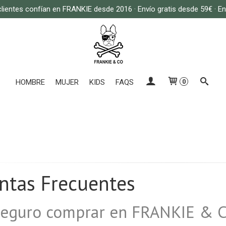
lientes confían en FRANKIE desde 2016 · Envío gratis desde 59€ · E
HOMBRE
MUJER
KIDS
FAQS
0
ntas Frecuentes
 seguro comprar en FRANKIE & 