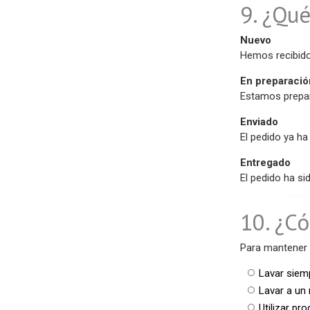
9. ¿Qué
Nuevo
Hemos recibido
En preparació
Estamos prepar
Enviado
El pedido ya ha
Entregado
El pedido ha s
10. ¿C
Para mantener 
Lavar siemp
Lavar a u
Utilizar pr