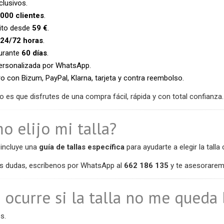
clusivos.
000 clientes
.
uito desde
59 €
.
24/72 horas
.
urante
60 días
.
ersonalizada por WhatsApp.
 con Bizum, PayPal, Klarna, tarjeta y contra reembolso.
o es que disfrutes de una compra fácil, rápida y con total confianza.
o elijo mi talla?
incluye una
guía de tallas específica
para ayudarte a elegir la talla 
nes dudas, escríbenos por WhatsApp al
662 186 135
y te asesorarem
 ocurre si la talla no me queda
s.