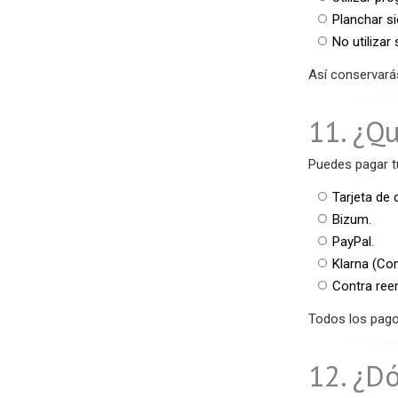
Planchar si
No utilizar
Así conservarás
11. ¿Q
Puedes pagar t
Tarjeta de 
Bizum.
PayPal.
Klarna (Co
Contra ree
Todos los pago
12. ¿D