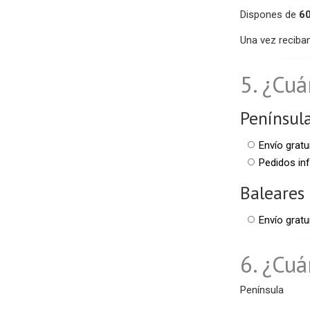
Dispones de
60
Una vez reciba
5. ¿Cuá
Penínsul
Envío grat
Pedidos inf
Baleares
Envío grat
6. ¿Cuá
Península