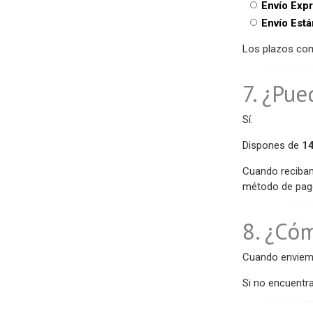
Envío Expr
Envío Está
Los plazos comi
7. ¿Pu
Sí.
Dispones de
14
Cuando recibam
método de pag
8. ¿Có
Cuando enviemo
Si no encuentr