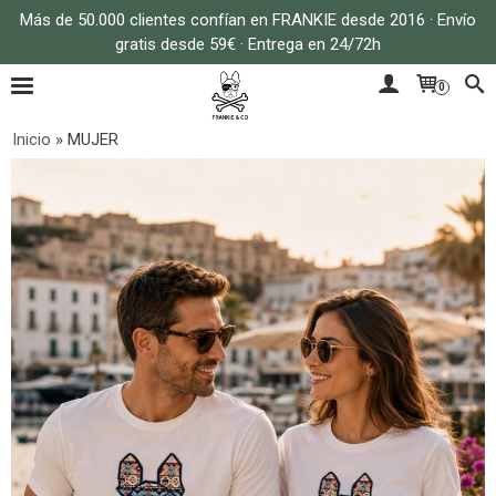
Más de 50.000 clientes confían en FRANKIE desde 2016 · Envío
gratis desde 59€ · Entrega en 24/72h
0
Inicio
»
MUJER