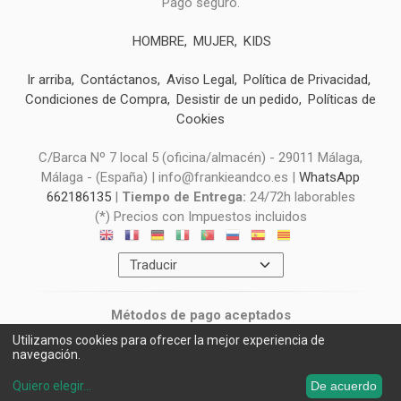
Pago seguro.
HOMBRE
MUJER
KIDS
Ir arriba
Contáctanos
Aviso Legal
Política de Privacidad
Condiciones de Compra
Desistir de un pedido
Políticas de
Cookies
C/Barca Nº 7 local 5 (oficina/almacén) - 29011 Málaga,
Málaga - (España) | info@frankieandco.es |
WhatsApp
662186135
|
Tiempo de Entrega:
24/72h laborables
(*) Precios con Impuestos incluidos
Métodos de pago aceptados
Utilizamos cookies para ofrecer la mejor experiencia de
navegación.
Quiero elegir
...
De acuerdo