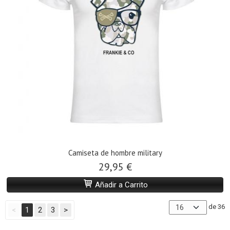
Camiseta de hombre military
29,95 €
Añadir a Carrito
de 36
<
1
2
3
>