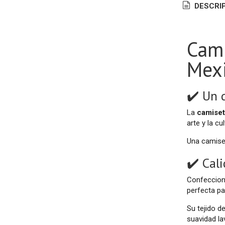
DESCRI
Cami
Mex
✔️ Un 
La
camiset
arte y la c
Una camiset
✔️ Cal
Confeccio
perfecta p
Su tejido d
suavidad la