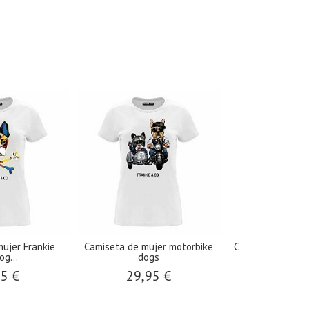
ujer Frankie
Camiseta de mujer motorbike
Camiseta de muj
og...
dogs
29,9
95 €
29,95 €