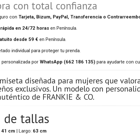
a con total confianza
guro con
Tarjeta, Bizum, PayPal, Transferencia o Contrarreembo
 rápida en 24/72 horas
en Península.
atuito desde 59 €
en Península.
ado individual para proteger tu prenda.
n personalizada por
WhatsApp (662 186 135)
para ayudarte con cua
miseta diseñada para mujeres que valoran
seños exclusivos. Un modelo con personalid
 auténtico de FRANKIE & CO.
 de tallas
:
41 cm
| Largo:
63 cm