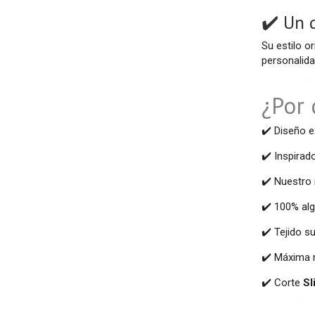
✔️ Un 
Su estilo o
personalida
¿Por 
✔️ Diseño 
✔️ Inspirado
✔️ Nuestro 
✔️ 100% alg
✔️ Tejido s
✔️ Máxima r
✔️ Corte
Sl