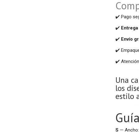
Compr
✔️ Pago se
✔️
Entrega
✔️
Envío gr
✔️ Empaquet
✔️ Atenció
Una ca
los di
estilo
Guía
S
— Ancho