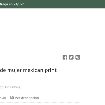
ntrega en 24/72h
de mujer mexican print
mp. Incluidos)
nvío
Ver descripción