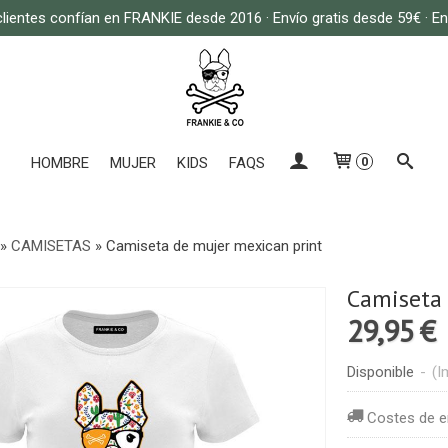
lientes confían en FRANKIE desde 2016 · Envío gratis desde 59€ · E
HOMBRE
MUJER
KIDS
FAQS
0
»
CAMISETAS
»
Camiseta de mujer mexican print
Camiseta 
29,95 €
Disponible
-
(I
Costes de e