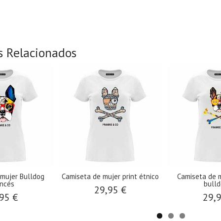
s Relacionados
 mujer Bulldog
Camiseta de mujer print étnico
Camiseta de m
ancés
bulld
29,95 €
95 €
29,