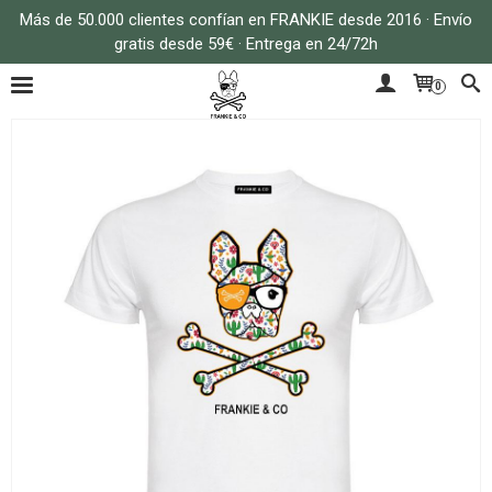
Más de 50.000 clientes confían en FRANKIE desde 2016 · Envío
gratis desde 59€ · Entrega en 24/72h
0