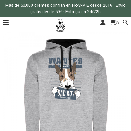
Más de 50.000 clientes confían en FRANKIE desde 2016 · Envío
gratis desde 59€ · Entrega en 24/72h
0