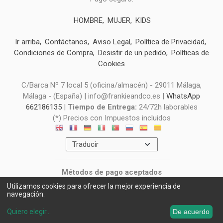
HOMBRE
MUJER
KIDS
Ir arriba
Contáctanos
Aviso Legal
Política de Privacidad
Condiciones de Compra
Desistir de un pedido
Políticas de
Cookies
C/Barca Nº 7 local 5 (oficina/almacén) - 29011 Málaga,
Málaga - (España) | info@frankieandco.es |
WhatsApp
662186135
|
Tiempo de Entrega:
24/72h laborables
(*) Precios con Impuestos incluidos
Métodos de pago aceptados
Utilizamos cookies para ofrecer la mejor experiencia de
navegación.
Quiero elegir
...
De acuerdo