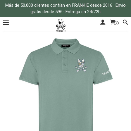
Más de 50.000 clientes confían en FRANKIE desde 2016 · Envío
gratis desde 59€ · Entrega en 24/72h
0