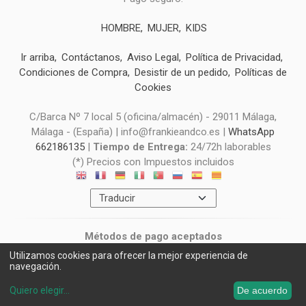
HOMBRE
MUJER
KIDS
Ir arriba
Contáctanos
Aviso Legal
Política de Privacidad
Condiciones de Compra
Desistir de un pedido
Políticas de
Cookies
C/Barca Nº 7 local 5 (oficina/almacén) - 29011 Málaga,
Málaga - (España) | info@frankieandco.es |
WhatsApp
662186135
|
Tiempo de Entrega:
24/72h laborables
(*) Precios con Impuestos incluidos
Métodos de pago aceptados
Utilizamos cookies para ofrecer la mejor experiencia de
navegación.
Quiero elegir
...
De acuerdo