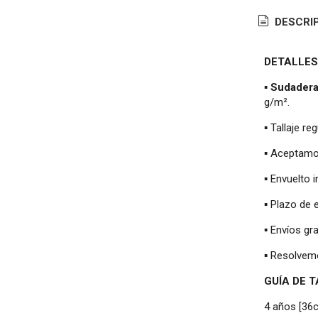
DESCRI
DETALLES
▪
Sudadera
g/m².
▪ Tallaje re
▪ Aceptamos
▪ Envuelto 
▪ Plazo de 
▪ Envíos gr
▪ Resolvem
GUÍA DE 
4 años [36