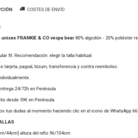
PCIÓN
COSTES DE ENVÍO
:
 unisex FRANKIE & CO vespa bear
80% algodón - 20% poliéster re
gular fit. Recomendación: elegir la talla habitual.
 tarjeta, paypal, bizum, transferencia y contra reembolso.
individualmente.
entrega 24/72h en Península.
atis desde 59€ en Península.
os tus dudas al momento haciendo clic en el icono de WhatsApp 6
TALLAS
cm/44cm] altura del niño 96/104cm