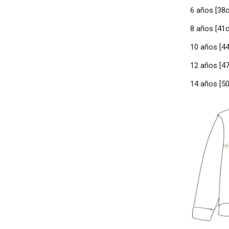
6 años [38
8 años [41
10 años [4
12 años [4
14 años [5