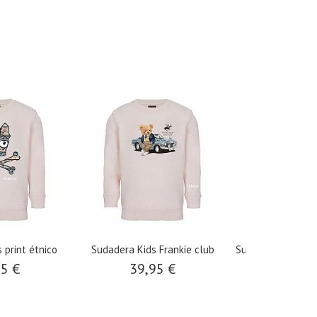
 print étnico
Sudadera Kids Frankie club
Sudadera Kids Fra
95 €
39,95 €
39,9