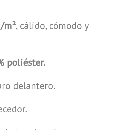
g/m²
, cálido, cómodo y
 poliéster.
uro delantero.
ecedor.