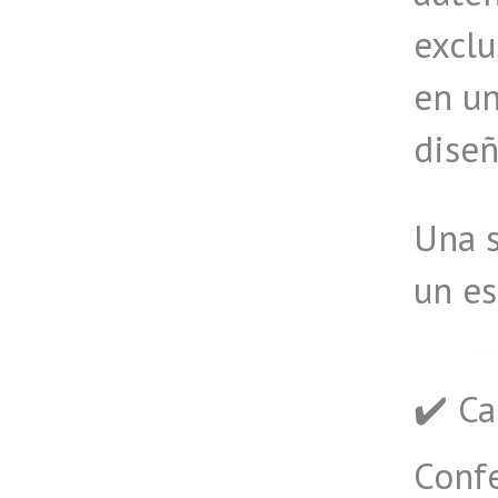
exclu
en u
diseñ
Una s
un es
✔️ Ca
Conf