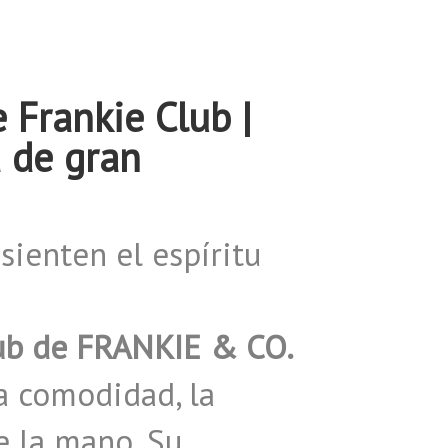
Frankie Club |
 de gran
sienten el espíritu
ub de FRANKIE & CO.
a comodidad, la
e la mano. Su