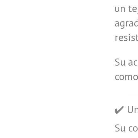
un t
agrad
resis
Su ac
comod
✔️ Un
Su c