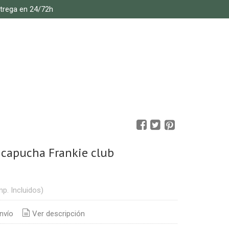
ntrega en 24/72h
capucha Frankie club
mp. Incluidos)
nvío
Ver descripción