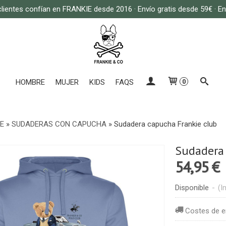
lientes confían en FRANKIE desde 2016 · Envío gratis desde 59€ · E
HOMBRE
MUJER
KIDS
FAQS
0
E
»
SUDADERAS CON CAPUCHA
»
Sudadera capucha Frankie club
Sudadera 
54,95 €
Disponible
-
(I
Costes de e