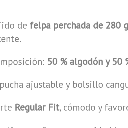
jido de
felpa perchada de 280 
tente.
omposición:
50 % algodón y 50 %
pucha ajustable y bolsillo cang
orte
Regular Fit
, cómodo y favor