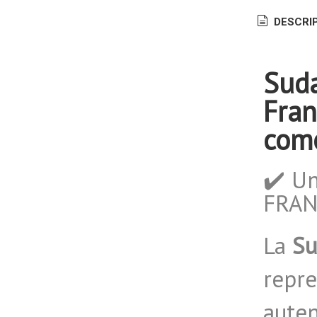
DESCRI
Suda
Fran
com
✔️ Un
FRAN
La
Su
repre
auten