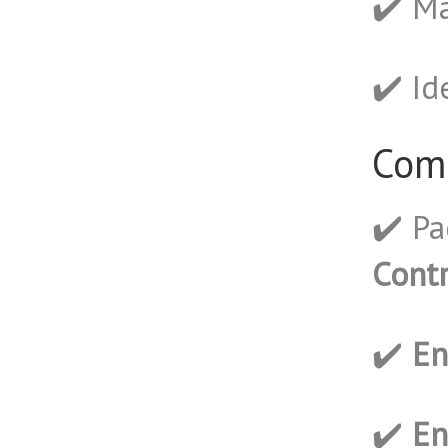
✔️ Ma
✔️ Id
Comp
✔️ P
Cont
✔️
En
✔️
En