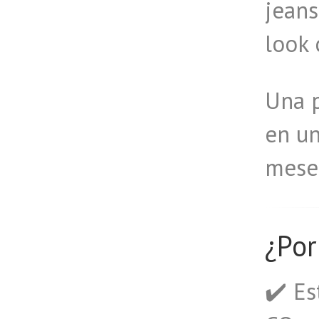
jeans
look 
Una p
en un
meses
¿Por
✔️ E