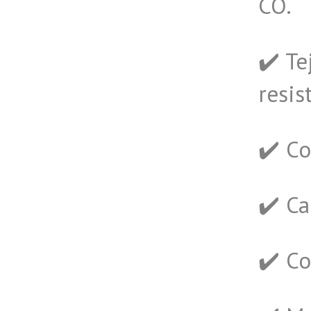
CO.
✔️ Te
resis
✔️ C
✔️ Ca
✔️ C