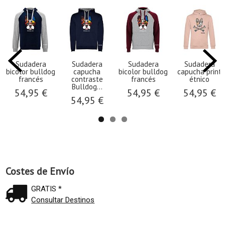
Sudadera
Sudadera
Sudadera
Sudadera
bicolor bulldog
capucha
bicolor bulldog
capucha print
francés
contraste
francés
étnico
Bulldog...
54,95 €
54,95 €
54,95 €
54,95 €
Costes de Envío
GRATIS *
Consultar Destinos