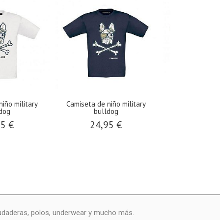
iño military
Camiseta de niño military
Camiseta de n
dog
bulldog
franc
95 €
24,95 €
24,9
udaderas, polos, underwear y mucho más.