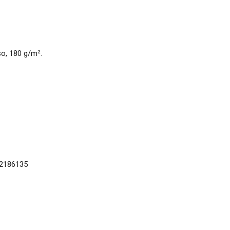
so, 180 g/m².
62186135