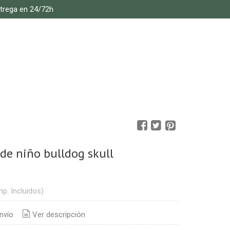
ntrega en 24/72h
de niño bulldog skull
mp. Incluidos)
nvío
Ver descripción