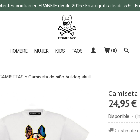
lientes confían en FRANKIE desde 2016 · Envío gratis desde 59€ · E
HOMBRE
MUJER
KIDS
FAQS
0
CAMISETAS
»
Camiseta de niño bulldog skull
Camiseta 
24,95 €
Disponible
-
(I
Costes de e