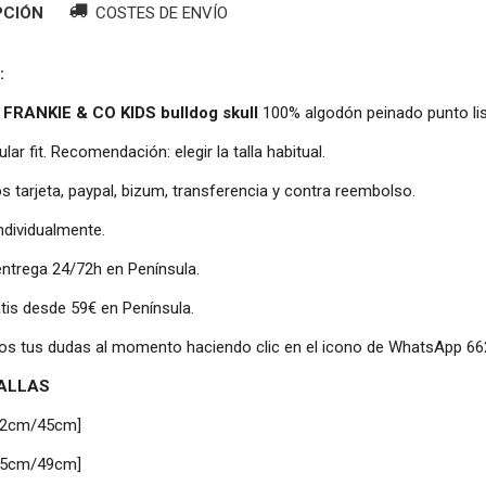
PCIÓN
COSTES DE ENVÍO
:
 FRANKIE & CO KIDS bulldog skull
100% algodón peinado punto li
gular fit. Recomendación: elegir la talla habitual.
 tarjeta, paypal, bizum, transferencia y contra reembolso.
individualmente.
entrega 24/72h en Península.
atis desde 59€ en Península.
os tus dudas al momento haciendo clic en el icono de WhatsApp 6
TALLAS
32cm/45cm]
35cm/49cm]