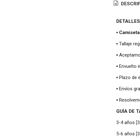
DESCRI
DETALLES
▪
Camiseta
▪ Tallaje re
▪ Aceptamos
▪ Envuelto 
▪ Plazo de 
▪ Envíos gr
▪ Resolvem
GUÍA DE 
3-4 años [
5-6 años [