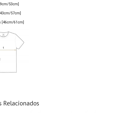
39cm/53cm]
 [43cm/57cm]
s [46cm/61cm]
s Relacionados