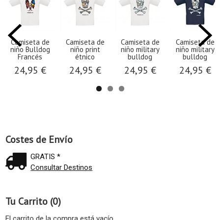
Camiseta de
Camiseta de
Camiseta de
Camiseta de
niño Bulldog
niño print
niño military
niño military
Francés
étnico
bulldog
bulldog
24,95 €
24,95 €
24,95 €
24,95 €
Costes de Envío
GRATIS *
Consultar Destinos
Tu Carrito (0)
El carrito de la compra está vacío