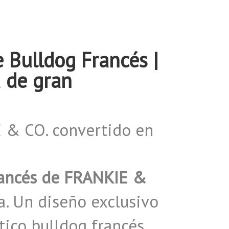
Bulldog Francés |
 de gran
E & CO. convertido en
rancés de FRANKIE &
a. Un diseño exclusivo
ico bulldog francés,