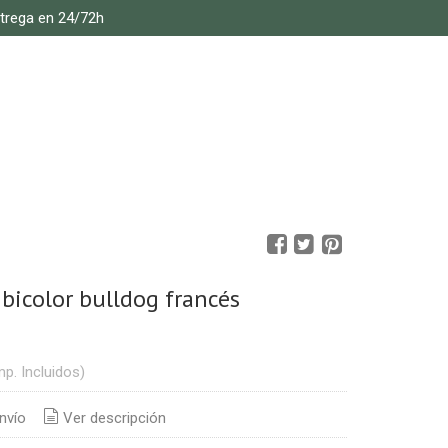
ntrega en 24/72h
bicolor bulldog francés
mp. Incluidos)
nvío
Ver descripción