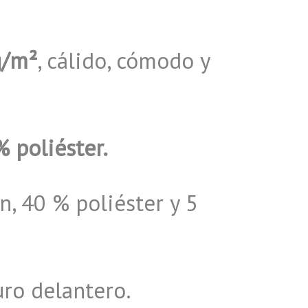
g/m²
, cálido, cómodo y
 poliéster.
, 40 % poliéster y 5
uro delantero.