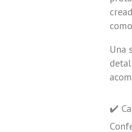
cread
comod
Una 
detal
acomp
✔️ Ca
Conf