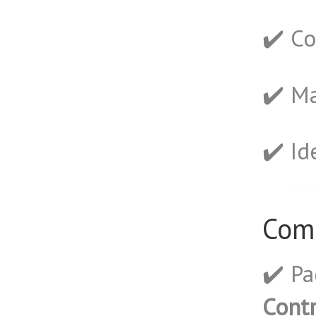
✔️ C
✔️ Ma
✔️ Id
Comp
✔️ P
Cont