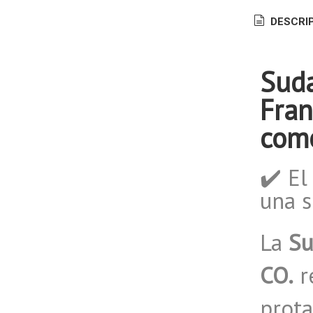
DESCRI
Suda
Fran
com
✔️ El
una 
La
Su
CO.
r
prota