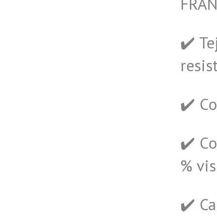
FRAN
✔️ Te
resis
✔️ C
✔️ C
% vis
✔️ Ca