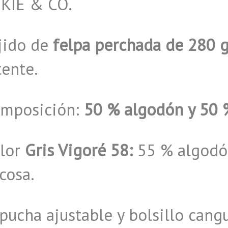
KIE & CO.
jido de
felpa perchada de 280 
tente.
omposición:
50 % algodón y 50 %
olor
Gris Vigoré 58:
55 % algodón
cosa.
pucha ajustable y bolsillo cang