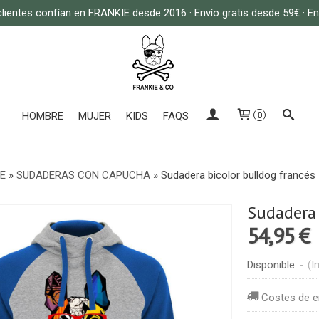
lientes confían en FRANKIE desde 2016 · Envío gratis desde 59€ · E
HOMBRE
MUJER
KIDS
FAQS
0
E
»
SUDADERAS CON CAPUCHA
»
Sudadera bicolor bulldog francés
Sudadera 
54,95 €
Disponible
-
(I
Costes de e