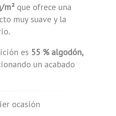
g/m²
que ofrece una
cto muy suave y la
io.
sición es
55 % algodón,
rcionando un acabado
ier ocasión