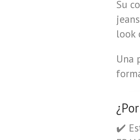
Su c
jeans
look 
Una p
form
¿Por
✔️ E