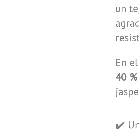
un t
agrad
resis
En el
40 % 
jaspe
✔️ Un