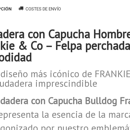
PCIÓN
COSTES DE ENVÍO
dera con Capucha Hombre 
kie & Co – Felpa perchada
odidad
 diseño más icónico de FRANKI
sudadera imprescindible
dadera con Capucha Bulldog F
epresenta la esencia de la marc
gonizado por nuestro emblemát